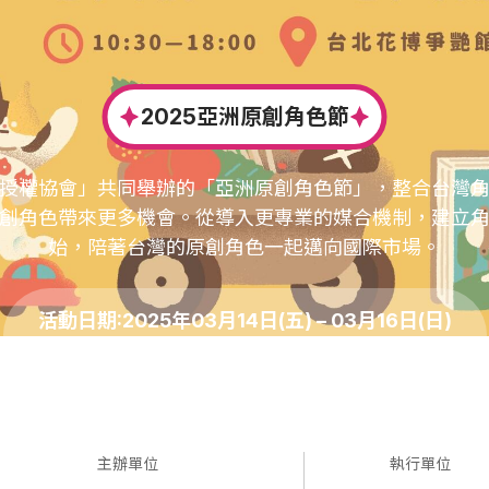
2025亞洲原創角色節
授權協會」共同舉辦的「亞洲原創角色節」，整合台灣
創角色帶來更多機會。從導入更專業的媒合機制，建立
始，陪著台灣的原創角色一起邁向國際市場。
活動日期
:
2025年03月14日(五) – 03月16日(日)
活動地點:台北花博公園-爭豔館
主辦單位
執行單位